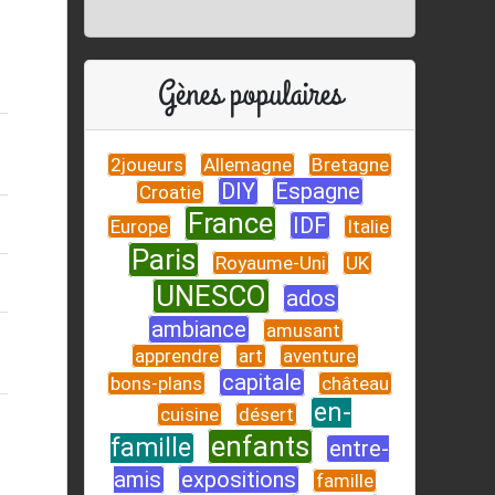
Gènes populaires
2joueurs
Allemagne
Bretagne
DIY
Espagne
Croatie
France
IDF
Europe
Italie
Paris
Royaume-Uni
UK
UNESCO
ados
ambiance
amusant
apprendre
art
aventure
capitale
bons-plans
château
en-
cuisine
désert
enfants
famille
entre-
amis
expositions
famille