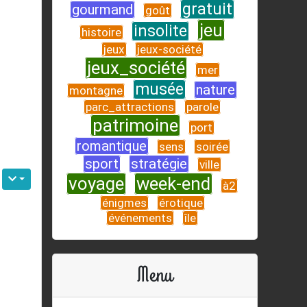
gratuit
gourmand
goût
jeu
insolite
histoire
jeux
jeux-société
jeux_société
mer
musée
nature
montagne
parc_attractions
parole
patrimoine
port
romantique
sens
soirée
sport
stratégie
ville
voyage
week-end
à2
énigmes
érotique
événements
île
Menu