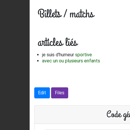
Billets / matchs
articles liés
je suis d'humeur
sportive
avec un ou plusieurs enfants
Edit
Files
Code gén