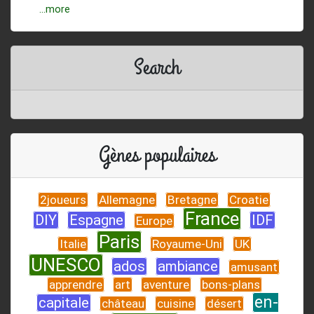
...more
Search
Gènes populaires
2joueurs
Allemagne
Bretagne
Croatie
France
DIY
Espagne
IDF
Europe
Paris
Italie
Royaume-Uni
UK
UNESCO
ados
ambiance
amusant
apprendre
art
aventure
bons-plans
en-
capitale
château
cuisine
désert