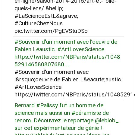
en-ligne/saison-2014-2015/art-et-folie-
quels-liens/ &hellip;
#LaScienceEstL&agrave;
#CultureChezNous
pic.twitter.com/PgEVStuDSo
#Souvenir d'un moment avec l’oeuvre de
Fabien Léaustic. #ArtLovesScience
https://twitter.com/NBParis/status/1048
529146580807680 …
#Souvenir d'un moment avec
l&rsquo;oeuvre de Fabien L&eacute;austic.
#ArtLovesScience
https://twitter.com/NBParis/status/10485291
Bernard #Palissy fut un homme de
science mais aussi un #céramiste de
renom. Découvrez le reportage @leblob_
sur cet expérimentateur de génie !