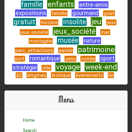
enfants
famille
entre-amis
expositions
gourmand
famille
goût
jeu
gratuit
insolite
histoire
jeux
jeux_société
jeux-société
mer
musée
nature
montagne
patrimoine
parc_attractions
parole
romantique
sport
port
sens
soirée
voyage
week-end
stratégie
ville
à2
énigmes
érotique
événements
île
Menu
Home
Search