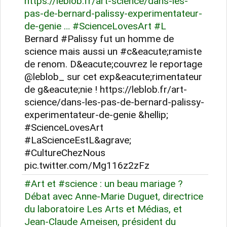
https://leblob.fr/art-science/dans-les-
pas-de-bernard-palissy-experimentateur-
de-genie … #ScienceLovesArt #L
Bernard #Palissy fut un homme de
science mais aussi un #c&eacute;ramiste
de renom. D&eacute;couvrez le reportage
@leblob_ sur cet exp&eacute;rimentateur
de g&eacute;nie ! https://leblob.fr/art-
science/dans-les-pas-de-bernard-palissy-
experimentateur-de-genie &hellip;
#ScienceLovesArt
#LaScienceEstL&agrave;
#CultureChezNous
pic.twitter.com/Mg116z2zFz
#Art et #science : un beau mariage ?
Débat avec Anne-Marie Duguet, directrice
du laboratoire Les Arts et Médias, et
Jean-Claude Ameisen, président du