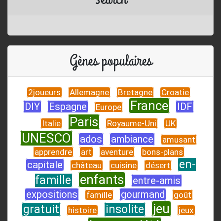
Gènes populaires
2joueurs
Allemagne
Bretagne
Croatie
France
DIY
Espagne
IDF
Europe
Paris
Italie
Royaume-Uni
UK
UNESCO
ados
ambiance
amusant
apprendre
art
aventure
bons-plans
en-
capitale
château
cuisine
désert
enfants
famille
entre-amis
expositions
gourmand
famille
goût
jeu
gratuit
insolite
histoire
jeux