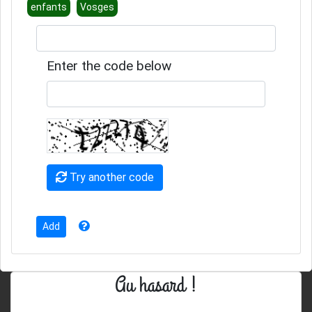
enfants
Vosges
Enter the code below
Try another code
Au hasard !