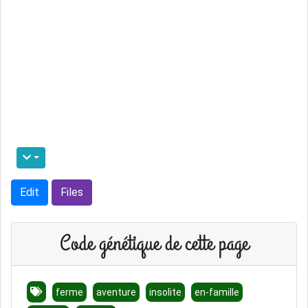
Edit
Files
Code génétique de cette page
ferme
aventure
insolite
en-famille