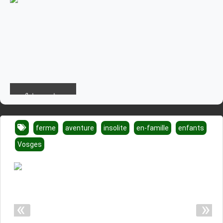
La ferme aventure
ferme
aventure
insolite
en-famille
enfants
Vosges
«
»