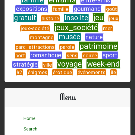
famille
entre-amis
expositions
gourmand
famille
goût
jeu
gratuit
insolite
histoire
jeux
jeux_société
jeux-société
mer
musée
nature
montagne
patrimoine
parc_attractions
parole
romantique
sport
port
sens
soirée
voyage
week-end
stratégie
ville
à2
énigmes
érotique
événements
île
Menu
Home
Search