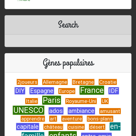
Search
Gènes populaires
2joueurs
Allemagne
Bretagne
Croatie
France
DIY
Espagne
IDF
Europe
Paris
Italie
Royaume-Uni
UK
UNESCO
ados
ambiance
amusant
apprendre
art
aventure
bons-plans
en-
capitale
château
cuisine
désert
enfants