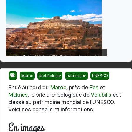
Maroc Le site archéologique de Volubilis classé au patrimoine mondial
Maroc
archéologie
patrimone
UNESCO
Situé au nord du
Maroc
, près de
Fes
et
Meknes
, le site archéologique de
Volubilis
est
classé au patrimoine mondial de l'UNESCO.
Voici nos conseils et informations.
En images