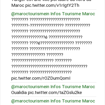
Maroc pic.twitter.com/v1rIgtY2Th
@maroctourismein Infos Tourisme Maroc
???????? ????????????????????????
????????-???????????????? ????????????
???????? ????????????????????????
????????????????é ????????????????
???????? ????é???????????????? ????????
???????? ????????????????????????
???????????????? ????????
???????????????????? ????????
????????????????????????????????????
???????? ????????????????????
pic.twitter.com/rOZDumQomI
@maroctourismein Infos Tourisme Maroc
Oualidia pic.twitter.com/taZGslu2ke
@maroctourismein Infos Tourisme Maroc