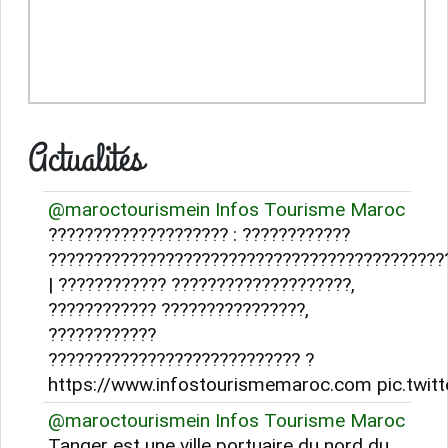
Actualités
@maroctourismein Infos Tourisme Maroc
???????????????????? : ????????????
????????????????????????????????????????????
| ???????????? ????????????????????,
???????????? ????????????????,
????????????
???????????????????????????? ?
https://www.infostourismemaroc.com pic.tw
@maroctourismein Infos Tourisme Maroc
Tanger est une ville portuaire du nord du