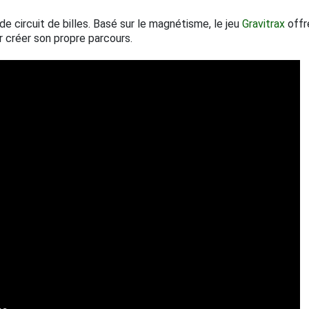
de circuit de billes. Basé sur le magnétisme, le jeu
Gravitrax
offr
r créer son propre parcours.