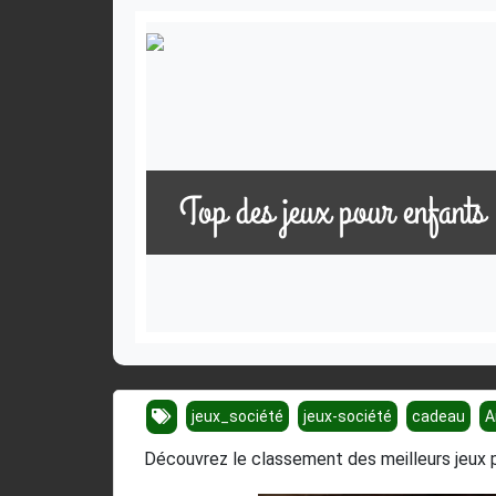
Top des jeux pour enfants
jeux_société
jeux-société
cadeau
A
Découvrez le classement des meilleurs jeux 