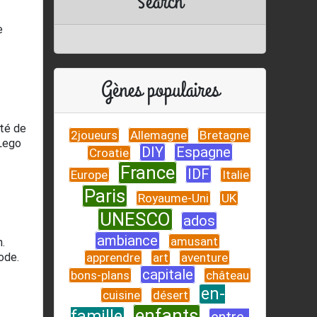
Search
e
Gènes populaires
ité de
2joueurs
Allemagne
Bretagne
 Lego
DIY
Espagne
Croatie
France
IDF
Europe
Italie
Paris
Royaume-Uni
UK
UNESCO
ados
ambiance
amusant
.
ode.
apprendre
art
aventure
capitale
bons-plans
château
en-
cuisine
désert
enfants
famille