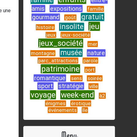
entre-
amis
expositions
famille
e une
gratuit
gourmand
goût
jeu
insolite
histoire
jeux
jeux-société
jeux_société
mer
musée
nature
montagne
parc_attractions
parole
patrimoine
port
romantique
sens
soirée
sport
stratégie
ville
voyage
week-end
à2
énigmes
érotique
événements
île
Menu