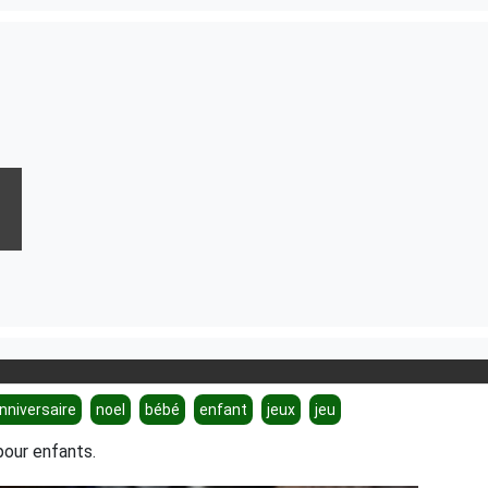
nniversaire
noel
bébé
enfant
jeux
jeu
pour enfants.