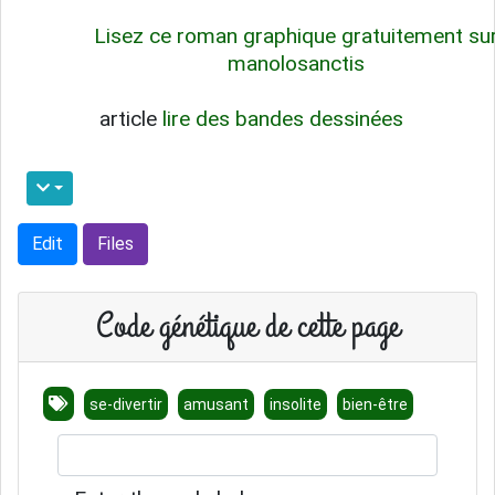
Lisez ce roman graphique gratuitement su
manolosanctis
article
lire des bandes dessinées
Edit
Files
Code génétique de cette page
se-divertir
amusant
insolite
bien-être