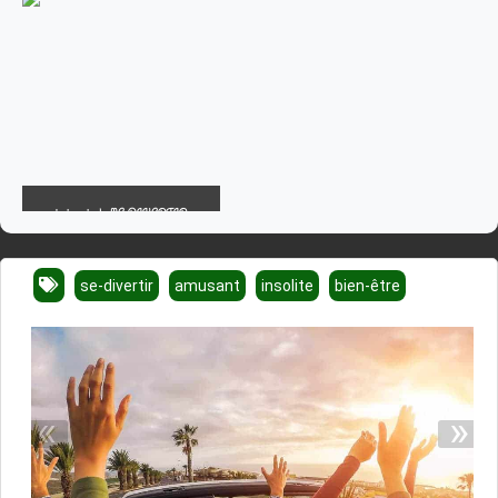
j ai envie de ME DIVERTIR
se-divertir
amusant
insolite
bien-être
«
»