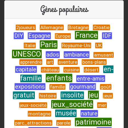
Gènes populaires
2joueurs
Allemagne
Bretagne
Croatie
France
DIY
Espagne
IDF
Europe
Paris
Italie
Royaume-Uni
UK
UNESCO
ados
ambiance
amusant
apprendre
art
aventure
bons-plans
en-
capitale
château
cuisine
désert
enfants
famille
entre-amis
expositions
gourmand
famille
goût
jeu
gratuit
insolite
histoire
jeux
jeux_société
jeux-société
mer
musée
nature
montagne
patrimoine
parc_attractions
parole