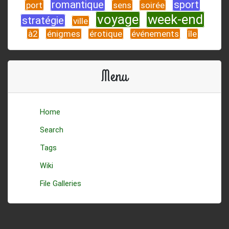
romantique
sport
port
sens
soirée
voyage
week-end
stratégie
ville
à2
énigmes
érotique
événements
île
Menu
Home
Search
Tags
Wiki
File Galleries