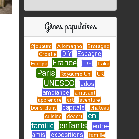
Gènes populaires
2joueurs
Allemagne
Bretagne
DIY
Espagne
Croatie
France
IDF
Europe
Italie
Paris
Royaume-Uni
UK
UNESCO
ados
ambiance
amusant
apprendre
art
aventure
capitale
bons-plans
château
en-
cuisine
désert
enfants
famille
entre-
amis
expositions
famille