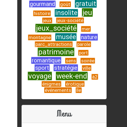
gratuit
gourmand
goût
jeu
insolite
histoire
jeux
jeux-société
jeux_société
mer
musée
nature
montagne
parc_attractions
parole
patrimoine
port
romantique
sens
soirée
sport
stratégie
ville
voyage
week-end
à2
énigmes
érotique
événements
île
Menu