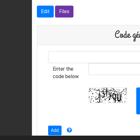
Edit
Files
Code gén
Enter the
code below