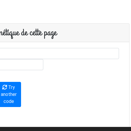
étique de cette page
Try
another
code