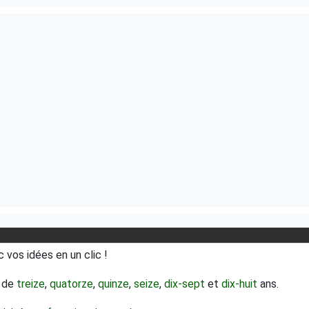
 vos idées en un clic !
s de
treize
,
quatorze
,
quinze
,
seize
,
dix-sept
et
dix-huit
ans.